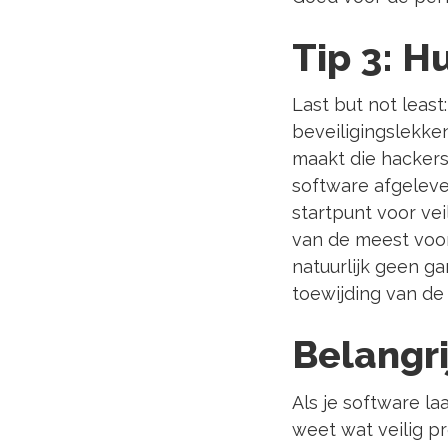
Tip 3: H
Last but not leas
beveiligingslekken
maakt die hackers
software afgeleve
startpunt voor ve
van de meest voor
natuurlijk geen ga
toewijding van de
Belangri
Als je software la
weet wat veilig p