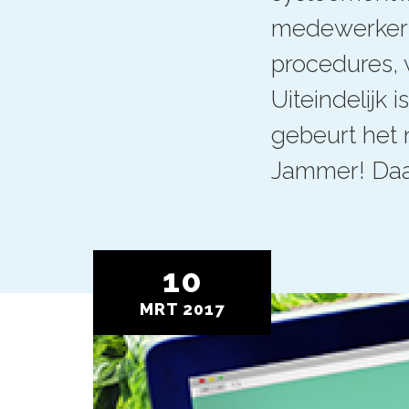
medewerkers 
procedures, 
Uiteindelijk 
gebeurt het 
Jammer! Daa
10
MRT
2017