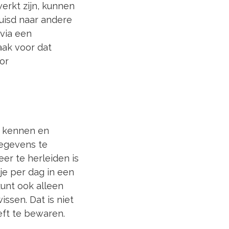
werkt zijn, kunnen
luisd naar andere
 via een
aak voor dat
or
n kennen en
gegevens te
er te herleiden is
je per dag in een
unt ook alleen
sen. Dat is niet
eft te bewaren.