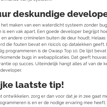
uur deskundige develope
t: het maken van een waterdicht systeem zonder bu
 is een vak apart. Een goede developer begrijpt hoe 
 en andere criminelen buiten de deur houdt. Helaas
rd die fouten bevat en risico’s op datalekken geeft.
ilig programmeren is de Owasp Top 10. De lijst bev
komende bugs in webapplicaties. Dat geeft houvast
rantie op succes. Uiteindelijk hangt alles af van de k
 developer.
jke laatste tip!
at ontwikkelen, zorg er dan voor dat je in zee gaat me
rogrammeren is en er de nodige ervaring mee heeft