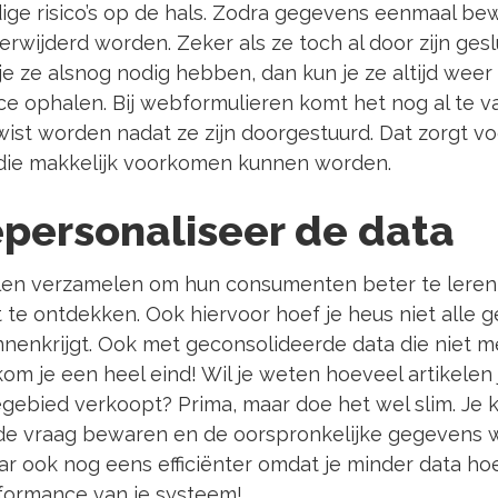
odige risico’s op de hals. Zodra gegevens eenmaal be
rwijderd worden. Zeker als ze toch al door zijn ges
e ze alsnog nodig hebben, dan kun je ze altijd weer
ace ophalen. Bij webformulieren komt het nog al te v
ist worden nadat ze zijn doorgestuurd. Dat zorgt vo
’s die makkelijk voorkomen kunnen worden.
epersonaliseer de data
illen verzamelen om hun consumenten beter te lere
t te ontdekken. Ook hiervoor hoef je heus niet alle 
nnenkrijgt. Ook met geconsolideerde data die niet me
om je een heel eind! Wil je weten hoeveel artikelen 
ebied verkoopt? Prima, maar doe het wel slim. Je k
e vraag bewaren en de oorspronkelijke gegevens wis
aar ook nog eens efficiënter omdat je minder data ho
formance van je systeem!