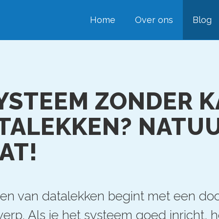
Home
Over ons
Blog
YSTEEM ZONDER 
TALEKKEN? NATUU
AT!
en van datalekken begint met een do
rp. Als je het systeem goed inricht, ho