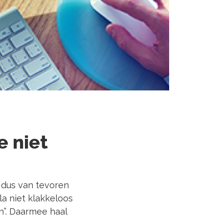
e niet
k dus van tevoren
a niet klakkeloos
n”. Daarmee haal