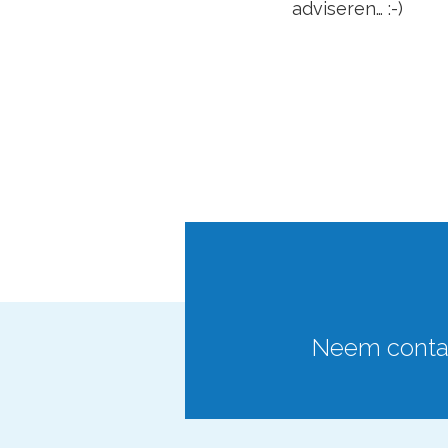
adviseren… :-)
Neem contac