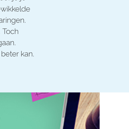
ewikkelde
aringen.
. Toch
gaan.
beter kan.