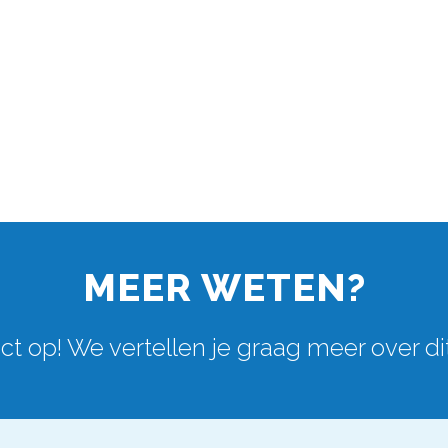
MEER WETEN?
t op! We vertellen je graag meer over di