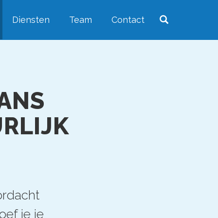
Diensten
Team
Contact
KANS
RLIJK
ordacht
ef je je