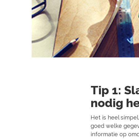
Tip 1: S
nodig h
Het is heel simpel
goed welke gegev
informatie op omd