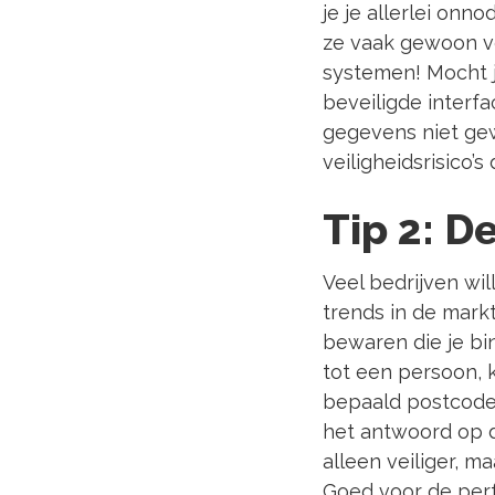
je je allerlei onn
ze vaak gewoon ve
systemen! Mocht j
beveiligde interf
gegevens niet gew
veiligheidsrisico
Tip 2: D
Veel bedrijven w
trends in de mark
bewaren die je bi
tot een persoon, k
bepaald postcodeg
het antwoord op d
alleen veiliger, m
Goed voor de per