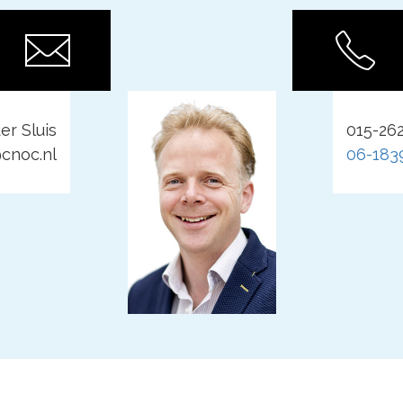
er Sluis
015-26
cnoc.nl
06-183