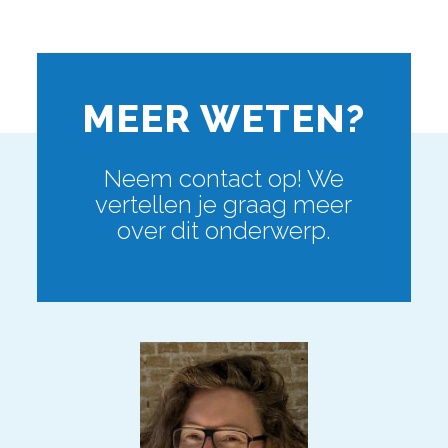
MEER WETEN?
Neem contact op! We
vertellen je graag meer
over dit onderwerp.