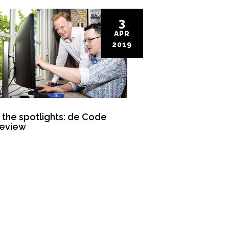
3
APR
2019
n the spotlights: de Code
eview