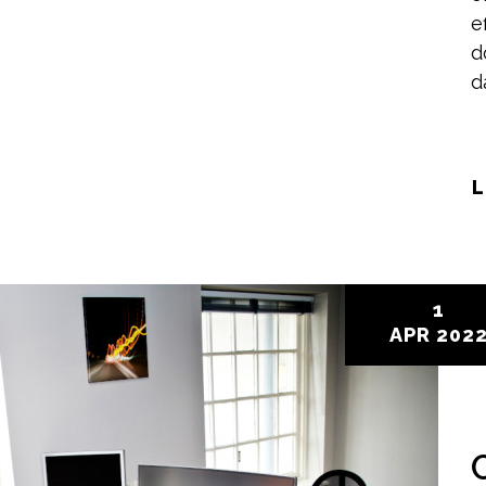
e
d
d
L
1
APR
202