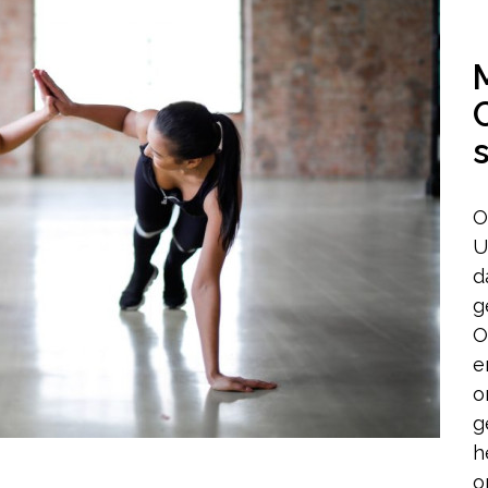
O
U
d
g
O
e
o
g
h
o