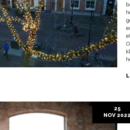
b
h
g
e
e
O
k
h
L
25
NOV
202