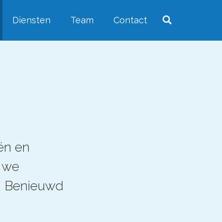
Diensten
Team
Contact
ën en
n we
t. Benieuwd