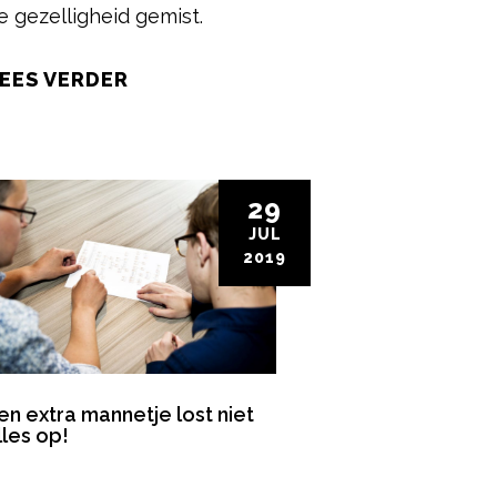
e gezelligheid gemist.
EES VERDER
29
JUL
2019
en extra mannetje lost niet
lles op!