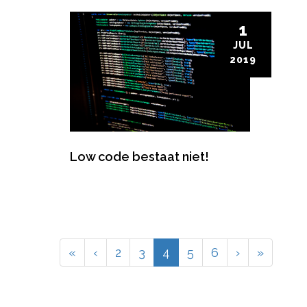
1
JUL
2019
Low code bestaat niet!
(current)
«
‹
2
3
4
5
6
›
»