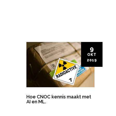
9
OKT
2019
Hoe CNOC kennis maakt met
AI en ML.