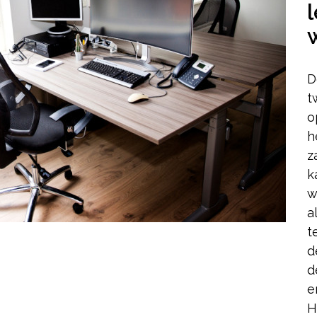
D
t
o
h
z
k
w
a
t
d
d
e
H