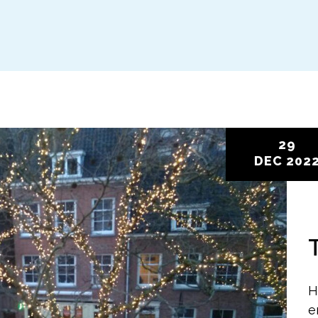
29
DEC
202
H
e