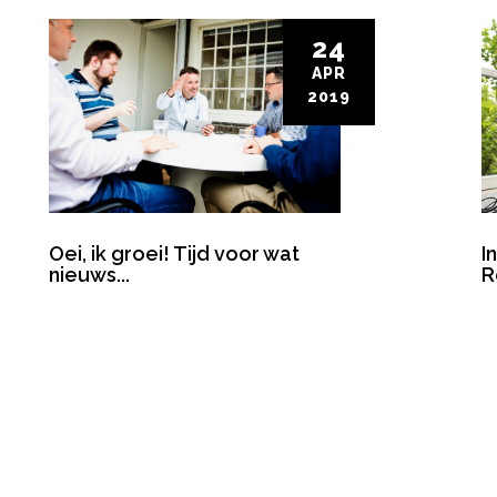
24
APR
2019
Oei, ik groei! Tijd voor wat
I
nieuws...
R