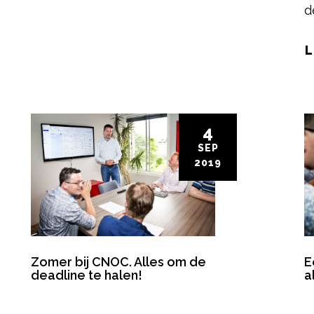
d
L
4
SEP
2019
Zomer bij CNOC. Alles om de
E
deadline te halen!
a