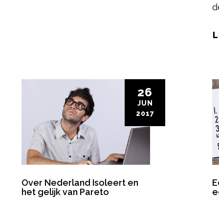
d
L
26
JUN
2017
Over Nederland Isoleert en
E
het gelijk van Pareto
e