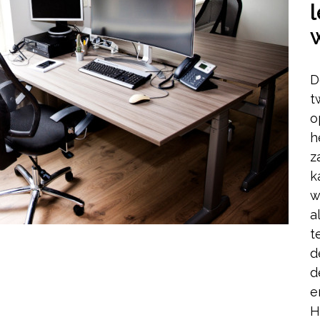
D
t
o
h
z
k
w
a
t
d
d
e
H