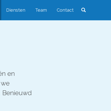
Diensten
Team
Contact
ën en
n we
t. Benieuwd