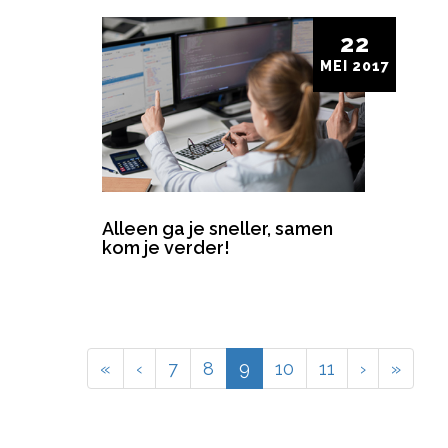
22
MEI
2017
Alleen ga je sneller, samen
kom je verder!
(current)
«
‹
7
8
9
10
11
›
»