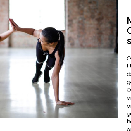
O
U
d
g
O
e
o
g
h
o