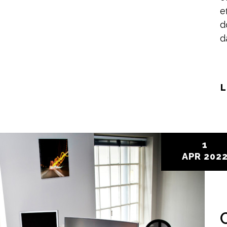
e
d
d
L
1
APR
202