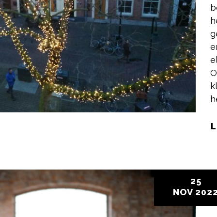
b
h
g
e
e
O
k
h
L
25
NOV
202