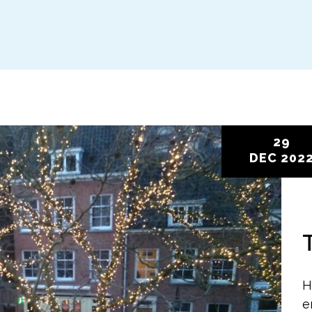
29
DEC
202
H
e